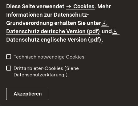
Diese Seite verwendet
Cookies
. Mehr
Informationen zur Datenschutz-
Kontakt
Datenschutz
Download:
Grundverordnung erhalten Sie unter
Erklärung zur
Impressum
(Öffnet in neu
Downl
Datenschutz deutsche Version (pdf)
und
Barrierefreiheit
(Öffnet in ne
Datenschutz englische Version (pdf)
.
Technisch notwendige Cookies
Drittanbieter-Cookies (Siehe
Datenschutzerklärung.)
Akzeptieren
Steuerchatbot öffnen
E-Mail Kontakt zur OF