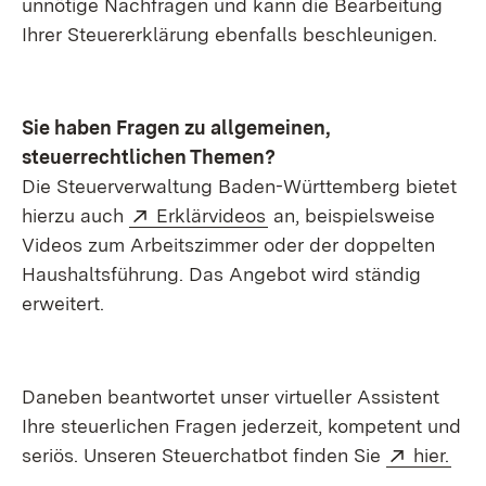
unnötige Nachfragen und kann die Bearbeitung
Ihrer Steuererklärung ebenfalls beschleunigen.
Sie haben Fragen zu allgemeinen,
steuerrechtlichen Themen?
Die Steuerverwaltung Baden-Württemberg bietet
Extern:
(Öffnet in neuem Fenster
hierzu auch
Erklärvideos
an, beispielsweise
Videos zum Arbeitszimmer oder der doppelten
Haushaltsführung. Das Angebot wird ständig
erweitert.
Daneben beantwortet unser virtueller Assistent
Ihre steuerlichen Fragen jederzeit, kompetent und
Extern:
(Öff
seriös. Unseren Steuerchatbot finden Sie
hier.