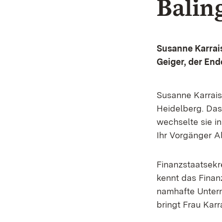
Balin
Susanne Karrais
Geiger, der End
Susanne Karrais
Heidelberg. Da
wechselte sie i
Ihr Vorgänger Al
Finanzstaatsekre
kennt das Finan
namhafte Untern
bringt Frau Karr