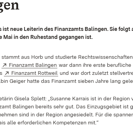
gen
 ist neue Leiterin des Finanzamts Balingen. Sie folgt 
e Mai in den Ruhestand gegangen ist.
 stammt aus Horb und studierte Rechtswissenschaften
Extern:
(Öffnet in neuem Fenster)
s
Finanzamt Balingen
war dann ihre erste berufliche
Extern:
(Öffnet in neuem Fenster)
ns
Finanzamt Rottweil
und war dort zuletzt stellvertr
bin Geiger hatte das Finanzamt sieben Jahre lang gelei
tärin Gisela Splett: „Susanne Karrais ist in der Region
zamt Balingen bereits sehr gut. Das Einzugsgebiet ist 
ehmen sind in der Region angesiedelt. Für die spann
ais alle erforderlichen Kompetenzen mit.“