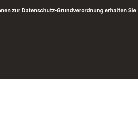
Steuerberaterprüfung
ionen zur Datenschutz-Grundverordnung erhalten Sie
Korruptionsprävention
 neuem Fenster)
Social Media
Kontakt
Datenschut