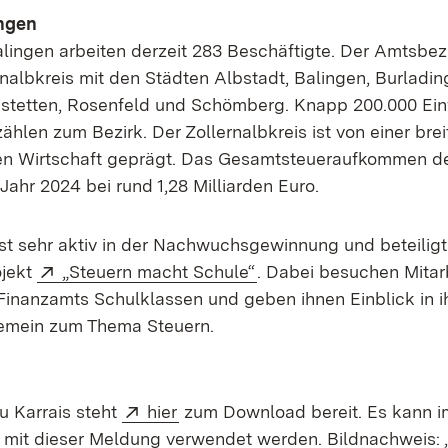
ngen
lingen arbeiten derzeit 283 Beschäftigte. Der Amtsbez
nalbkreis mit den Städten Albstadt, Balingen, Burladin
stetten, Rosenfeld und Schömberg. Knapp 200.000 Ei
hlen zum Bezirk. Der Zollernalbkreis ist von einer bre
hen Wirtschaft geprägt. Das Gesamtsteueraufkommen d
Jahr 2024 bei rund 1,28 Milliarden Euro.
st sehr aktiv in der Nachwuchsgewinnung und beteiligt 
Extern:
(Öffnet in neuem Fenst
jekt
„Steuern macht Schule“
. Dabei besuchen Mitar
 Finanzamts Schulklassen und geben ihnen Einblick in i
gemein zum Thema Steuern.
Extern:
(Öffnet in neuem Fenster)
u Karrais steht
hier
zum Download bereit. Es kann i
t dieser Meldung verwendet werden. Bildnachweis: „p