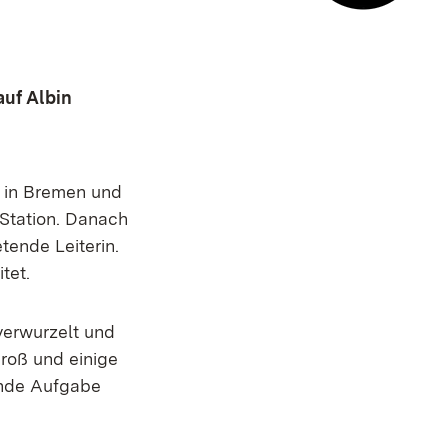
E-Mail Ko
auf Albin
 in Bremen und
 Station. Danach
etende Leiterin.
tet.
 verwurzelt und
groß und einige
ende Aufgabe