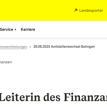
Extern:
Landesportal
(Ö
Service
Karriere
ressemitteilungen
26.08.2025 Amtsleiterwechsel Balingen
inanzen
Leiterin des Finanz