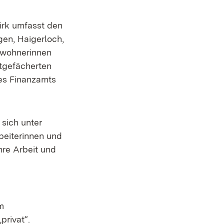
irk umfasst den
gen, Haigerloch,
nwohnerinnen
itgefächerten
es Finanzamts
sich unter
er)
beiterinnen und
hre Arbeit und
m
rivat“.