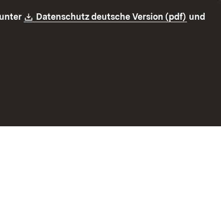
Download:
(Öffnet 
 unter
Datenschutz deutsche Version (pdf)
und
z
Erklärung zur Barrierefreiheit
Impressum