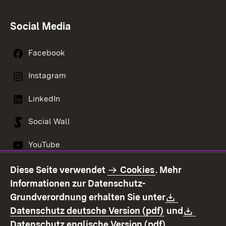
Social Media
Facebook
Instagram
LinkedIn
Social Wall
YouTube
Diese Seite verwendet
Cookies
. Mehr
Informationen zur Datenschutz-
Kontakt
Datenschutz
Download:
Grundverordnung erhalten Sie unter
Erklärung zur
Impressum
(Öffnet in neu
Downl
Datenschutz deutsche Version (pdf)
und
Barrierefreiheit
(Öffnet in ne
Datenschutz englische Version (pdf)
.