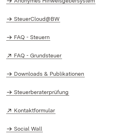
Anonymes Hinweisgebersystem
SteuerCloud@BW
FAQ - Steuern
Extern:
(Öffnet in neuem Fenster)
FAQ - Grundsteuer
Downloads & Publikationen
Steuerberaterprüfung
Extern:
(Öffnet in neuem Fenster)
Kontaktformular
Social Wall