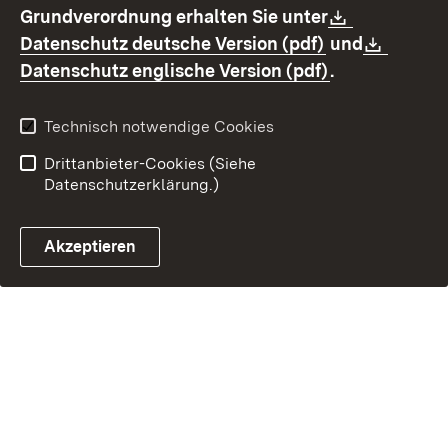
Download:
Grundverordnung erhalten Sie unter
Erklärung zur
Impressum
(Öffnet in neu
Downl
Datenschutz deutsche Version (pdf)
und
Barrierefreiheit
(Öffnet in ne
Datenschutz englische Version (pdf)
.
Technisch notwendige Cookies
Drittanbieter-Cookies (Siehe
Datenschutzerklärung.)
Akzeptieren
Steuerchatbot öffnen
E-Mail Kontakt zur OF